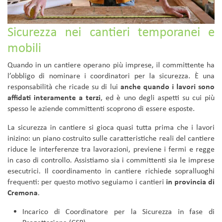
Sicurezza nei cantieri temporanei e
mobili
Quando in un cantiere operano più imprese, il committente ha
l’obbligo di nominare i coordinatori per la sicurezza. È una
responsabilità che ricade su di lui
anche quando i lavori sono
affidati interamente a terzi
, ed è uno degli aspetti su cui più
spesso le aziende committenti scoprono di essere esposte.
La sicurezza in cantiere si gioca quasi tutta prima che i lavori
inizino: un piano costruito sulle caratteristiche reali del cantiere
riduce le interferenze tra lavorazioni, previene i fermi e regge
in caso di controllo. Assistiamo sia i committenti sia le imprese
esecutrici. Il coordinamento in cantiere richiede sopralluoghi
frequenti: per questo motivo seguiamo i cantieri
in provincia di
Cremona
.
Incarico di Coordinatore per la Sicurezza in fase di