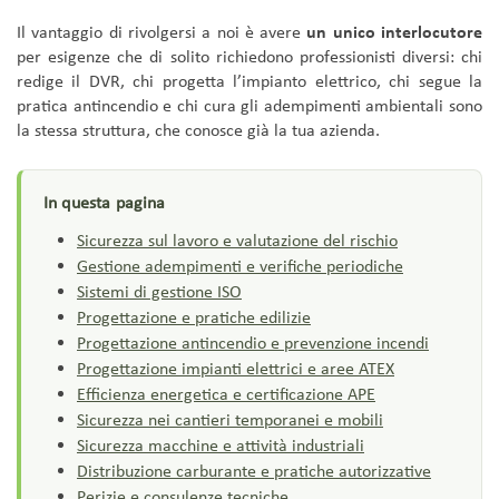
Il vantaggio di rivolgersi a noi è avere
un unico interlocutore
per esigenze che di solito richiedono professionisti diversi: chi
redige il DVR, chi progetta l’impianto elettrico, chi segue la
pratica antincendio e chi cura gli adempimenti ambientali sono
la stessa struttura, che conosce già la tua azienda.
Sicurezza sul lavoro e valutazione del rischio
Gestione adempimenti e verifiche periodiche
Sistemi di gestione ISO
Progettazione e pratiche edilizie
Progettazione antincendio e prevenzione incendi
Progettazione impianti elettrici e aree ATEX
Efficienza energetica e certificazione APE
Sicurezza nei cantieri temporanei e mobili
Sicurezza macchine e attività industriali
Distribuzione carburante e pratiche autorizzative
Perizie e consulenze tecniche