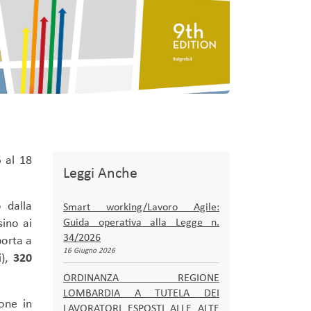
5 al 18
Leggi Anche
 dalla
Smart working/Lavoro Agile:
sino ai
Guida operativa alla Legge n.
34/2026
porta a
16 Giugno 2026
i),
320
ORDINANZA REGIONE
LOMBARDIA A TUTELA DEI
ione in
LAVORATORI ESPOSTI ALLE ALTE