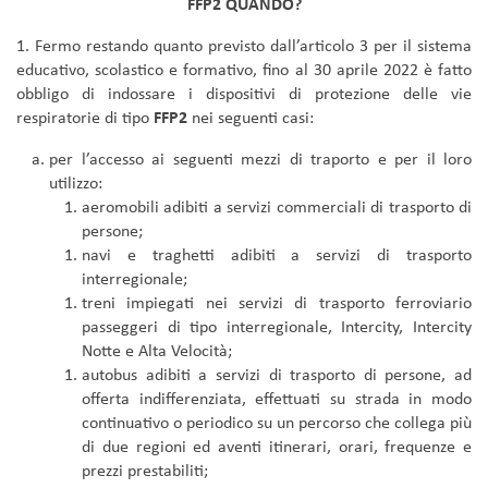
FFP2 QUANDO?
1. Fermo restando quanto previsto dall’articolo 3 per il sistema
educativo, scolastico e formativo, fino al 30 aprile 2022 è fatto
obbligo di indossare i dispositivi di protezione delle vie
respiratorie di tipo
FFP2
nei seguenti casi:
per l’accesso ai seguenti mezzi di traporto e per il loro
utilizzo:
aeromobili adibiti a servizi commerciali di trasporto di
persone;
navi e traghetti adibiti a servizi di trasporto
interregionale;
treni impiegati nei servizi di trasporto ferroviario
passeggeri di tipo interregionale, Intercity, Intercity
Notte e Alta Velocità;
autobus adibiti a servizi di trasporto di persone, ad
offerta indifferenziata, effettuati su strada in modo
continuativo o periodico su un percorso che collega più
di due regioni ed aventi itinerari, orari, frequenze e
prezzi prestabiliti;