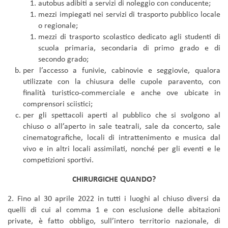
autobus adibiti a servizi di noleggio con conducente;
mezzi impiegati nei servizi di trasporto pubblico locale
o regionale;
mezzi di trasporto scolastico dedicato agli studenti di
scuola primaria, secondaria di primo grado e di
secondo grado;
per l’accesso a funivie, cabinovie e seggiovie, qualora
utilizzate con la chiusura delle cupole paravento, con
finalità turistico-commerciale e anche ove ubicate in
comprensori sciistici;
per gli spettacoli aperti al pubblico che si svolgono al
chiuso o all’aperto in sale teatrali, sale da concerto, sale
cinematografiche, locali di intrattenimento e musica dal
vivo e in altri locali assimilati, nonché per gli eventi e le
competizioni sportivi.
CHIRURGICHE QUANDO?
2. Fino al 30 aprile 2022 in tutti i luoghi al chiuso diversi da
quelli di cui al comma 1 e con esclusione delle abitazioni
private, è fatto obbligo, sull’intero territorio nazionale, di