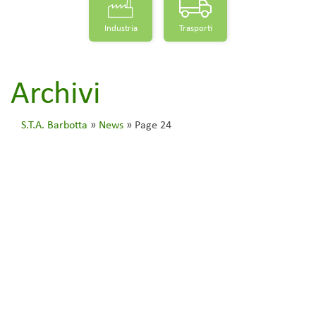
Industria
Trasporti
Archivi
S.T.A. Barbotta
»
News
»
Page 24
Bando Isi-Agricoltura 2016:
stanziati 45 milioni di euro per il
miglioramento della sicurezza
nelle micro e piccole imprese
1 Agosto 2016
Bandi