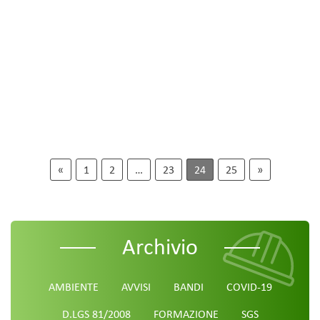
«
1
2
…
23
24
25
»
Archivio
AMBIENTE
AVVISI
BANDI
COVID-19
D.LGS 81/2008
FORMAZIONE
SGS