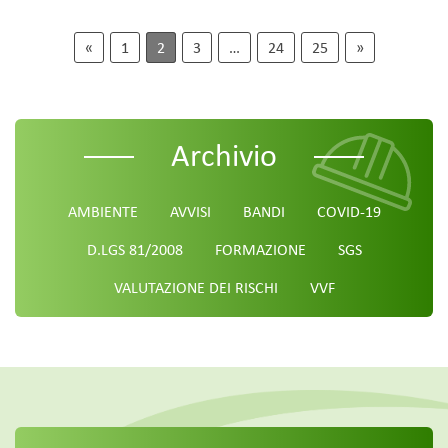
«
1
2
3
…
24
25
»
Archivio
AMBIENTE
AVVISI
BANDI
COVID-19
D.LGS 81/2008
FORMAZIONE
SGS
VALUTAZIONE DEI RISCHI
VVF