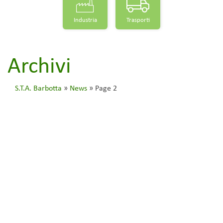
Industria
Trasporti
Archivi
S.T.A. Barbotta
»
News
»
Page 2
ACCORDO STATO REGIONI DEL
17/04/2025 – COSA CAMBIA?
PRINCIPALI NOVITÀ
27 Giugno 2025
D.Lgs 81/2008
Formazione
-