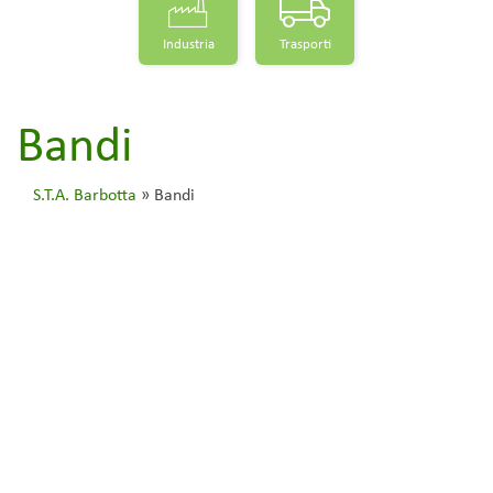
Industria
Trasporti
Bandi
S.T.A. Barbotta
»
Bandi
INAIL ha pubblicato il bando ISI
2018 “Incentivi per progetti salute
e sicurezza sul lavoro”
7 Gennaio 2019
Avvisi
Bandi
-